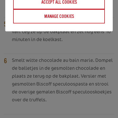
ACCEPT ALL COOKIES
bakpapier.
MANAGE COOKIES
Neem het gekoelde deeg en vorm er balletjes
5
van. Leg ze op de bakplaat en zet nog eens 10
minuten in de koelkast.
Smelt witte chocolade au bain marie. Dompel
6
de balletjes in de gesmolten chocolade en
plaats ze terug op de bakplaat. Versier met
gesmolten Biscoff speculoospasta en strooi
de overige gemalen Biscoff speculooskoekjes
over de truffels.