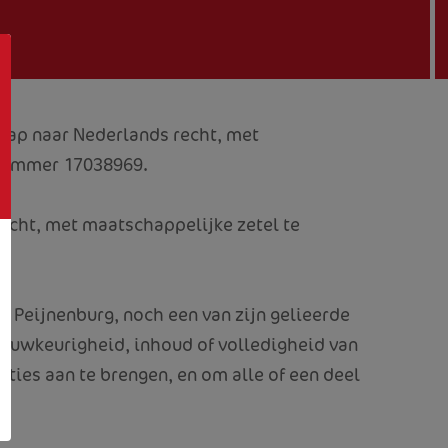
hap naar Nederlands recht, met
snummer 17038969.
echt, met maatschappelijke zetel te
ch Peijnenburg, noch een van zijn gelieerde
 nauwkeurigheid, inhoud of volledigheid van
ties aan te brengen, en om alle of een deel