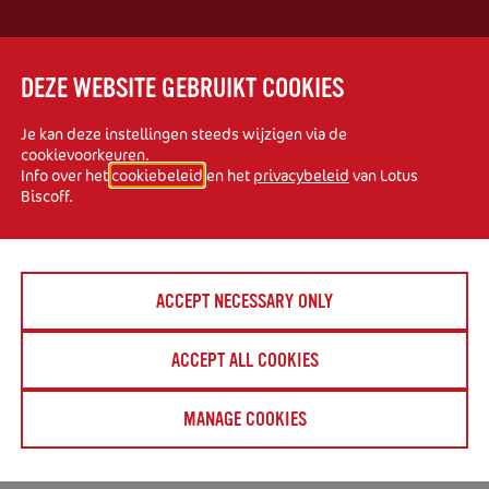
DEZE WEBSITE GEBRUIKT COOKIES
Je kan deze instellingen steeds wijzigen via de
eerd door Koninklijke Peijnenburg BV, een vennootsc
cookievoorkeuren.
Info over het
cookiebeleid
en het
privacybeleid
van Lotus
5, 5664 HB Geldrop en ingeschreven met onderneming
Biscoff.
 Lotus Bakeries NV, een vennootschap naar Belgisch r
ngeschreven met ondernemingsnummer 0401.030.860.
ACCEPT NECESSARY ONLY
 links, enz.) op deze website is louter informatief. No
ACCEPT ALL COOKIES
pliciete verklaring of garantie met betrekking tot de
het recht voor om op elk moment wijzigingen of correc
MANAGE COOKIES