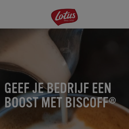
Overslaan
en
naar
de
inhoud
gaan
GEEF JE BEDRIJF EEN
BOOST MET BISCOFF®