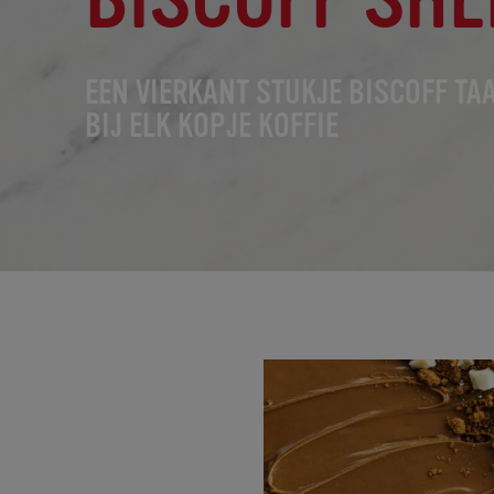
EEN VIERKANT STUKJE BISCOFF TA
BIJ ELK KOPJE KOFFIE