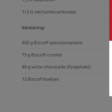
1/3 tl natriumbicarbonaat
Versiering:
450 g Biscoff speculoospasta
75 g Biscoff crumbs
40 g witte chocolade (fijngehakt)
12 Biscoff koekjes