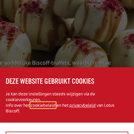
e goddelijke Biscoff-truffels, waarbij romige
or pure verwennerij
DEZE WEBSITE GEBRUIKT COOKIES
Je kan deze instellingen steeds wijzigen via de
cookievoorkeuren.
Info over het
cookiebeleid
en het
privacybeleid
van Lotus
Biscoff.