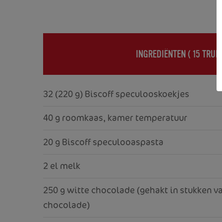
INGREDIËNTEN (
15 TRUF
32 (220 g) Biscoff speculooskoekjes
40 g roomkaas, kamer temperatuur
20 g Biscoff speculooaspasta
2 el melk
250 g witte chocolade (gehakt in stukken va
chocolade)