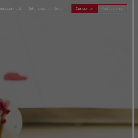
Consumer
Professional
uurzaamheid
International - Dutch