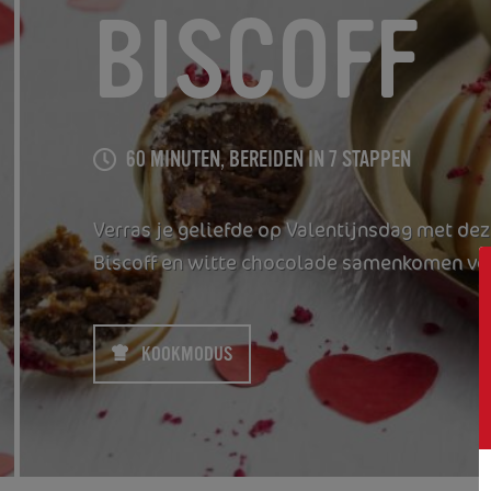
BISCOFF
60 MINUTEN, BEREIDEN IN 7 STAPPEN
Verras je geliefde op Valentijnsdag met dez
Biscoff en witte chocolade samenkomen vo
KOOKMODUS