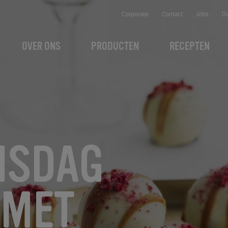
Corporate
Contact
Jobs
D
OVER ONS
PRODUCTEN
RECEPTEN
NSDAG
 MET