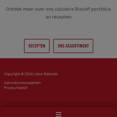
Ontdek meer over ons culinaire Biscoff portfolio
en recepten
RECEPTEN
ONS ASSORTIMENT
HOME
OVER ONS
PRODUCTEN
Copyright @ 2026 Lotus Bakeries
Gebruiksvoorwaarden
RECEPTEN
Privacy beleid
Corporate
Contact