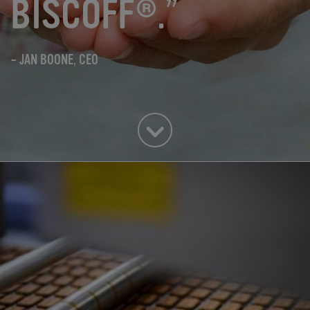
BISCOFF®.”
– JAN BOONE, CEO