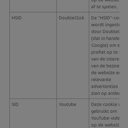
af te spelen.
HSID
DoubleClick
De "HSID"-cookie
wordt ingesteld
door DoubleClick
(dat in handen is
Google) om een
profiel op te stel
van de interesse
van de bezoeker 
de website en
relevante
advertenties te l
zien op andere si
SID
Youtube
Deze cookie wor
gebruikt om
YouTube-video's 
op de website st