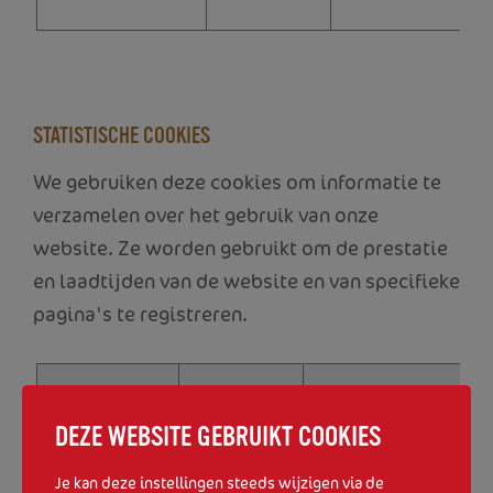
STATISTISCHE COOKIES
We gebruiken deze cookies om informatie te
verzamelen over het gebruik van onze
website. Ze worden gebruikt om de prestatie
en laadtijden van de website en van specifieke
pagina's te registreren.
GEPLAATST
COOKIENAAM
BESCHRIJVING
DOOR
DEZE WEBSITE GEBRUIKT COOKIES
_ga
Google
Deze cookie wordt
Je kan deze instellingen steeds wijzigen via de