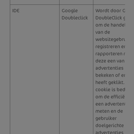
IDE
Google
Wordt door Goog
Doubleclick
DoubleClick gebr
om de handeling
van de
websitegebruiker
registreren en te
rapporteren nada
deze een van de
advertenties hee
bekeken of erop
heeft geklikt. De
cookie is bedoel
om de efficiëntie
een advertentie t
meten en de
gebruiker
doelgerichte
advertenties te l