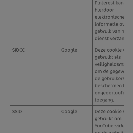
Pinterest kan
hierdoor
elektronische
informatie over h
gebruik van hun
dienst verzamele
SIDCC
Google
Deze cookie wor
gebruikt als
veiligheidsmaatr
om de gegevens 
de gebruikers te
beschermen tege
ongeoorloofde
toegang.
SSID
Google
Deze cookie wor
gebruikt om
YouTube-video's 
op de website st