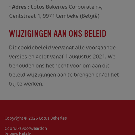
•
Adres :
Lotus Bakeries Corporate nv,
Gentstraat 1, 9971 Lembeke (België)
WIJZIGINGEN AAN ONS BELEID
Dit cookiebeleid vervangt alle voorgaande
versies en geldt vanaf 1 augustus 2021. We
behouden ons het recht voor om aan dit
beleid wijzigingen aan te brengen en/of het
bij te werken.
HOME
OVER ONS
PRODUCTEN
Copyright @ 2026 Lotus Bakeries
Gebruiksvoorwaarden
RECEPTEN
Privacy beleid